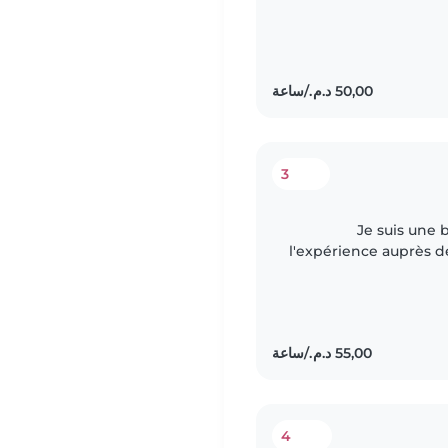
suis patiente, sérieu
3
Je suis une 
l'expérience auprès de
et préscolaire. Bie
4