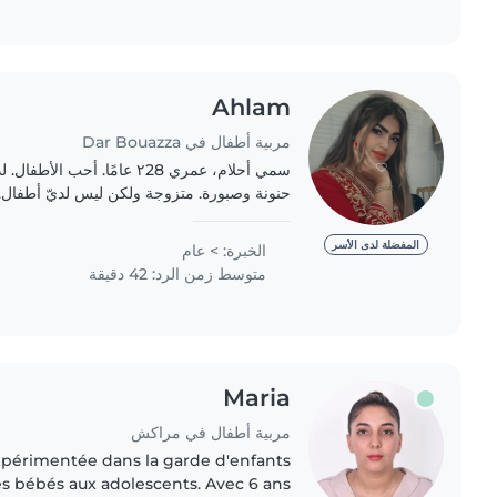
Ahlam
مربية أطفال في Dar Bouazza
سمي أحلام، عمري ٢28 عامًا. أحب 
حنونة وصبورة. متزوجة ولكن ليس لديّ أطفال. 
ابني. ألعب معه، وأغني معه، وأرسم كأمه الأخر
المفضلة لدى الأسر
الخبرة: > عام
متوسط زمن الرد: 42 دقيقة
Maria
مربية أطفال في مراكش
xpérimentée dans la garde d'enfants
es bébés aux adolescents. Avec 6 ans