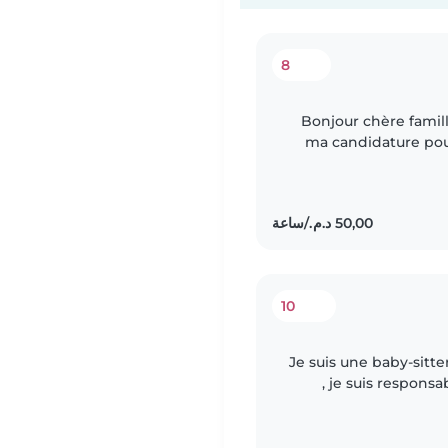
8
Bonjour chère famil
ma candidature pou
vos enfants je suis
10
Je suis une baby-sitter
, je suis responsa
couramment l'angl