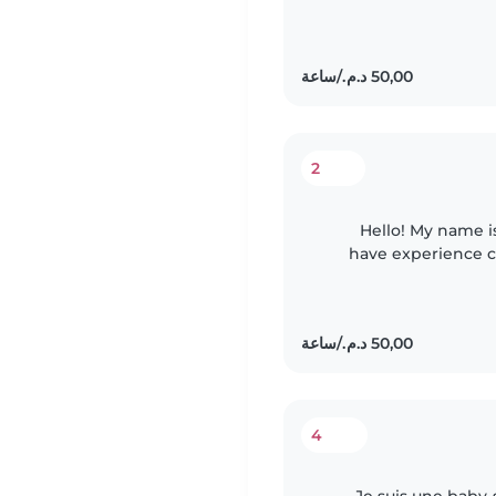
d'expérience, je sui
2
Hello! My name i
have experience ca
am a kind, 
4