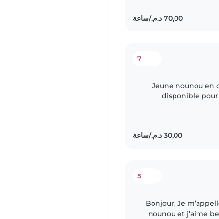
7
Jeune nounou en d
disponible pour 
Étudiante en mainte
5
Bonjour, Je m’appelle fatima. J’ai de l’expérience comme
nounou et j’aime bea