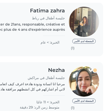
Fatima zahra
جليسة أطفال في رباط
ter de 21ans, responsable, créative et
ec plus de 4 ans d'expérience auprès
ges (bébés, tout-petits, préscolaires,
écoliers..
المفضلة لدى الأسر
الخبرة: > عام
(1)
Nezha
جليسة أطفال في مراكش
مرحبا انا انسانة ودودة هادءة اعرف كيف اتعا
لاني أم اشاركهم في كل انشطتهم مرافقة ها
في المواصفات المطلوبة سأكون سعيدة للألتحاق
المفضلة لدى الأسر
الخبرة: > 11 عامًا
متوسط زمن الرد: 29 دقيقة
(1)