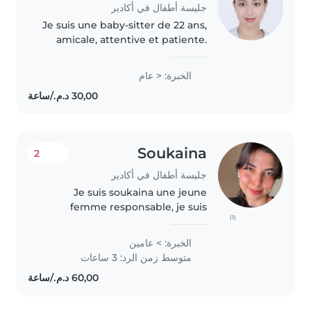
جليسة أطفال في أكادير
Je suis une baby-sitter de 22 ans,
amicale, attentive et patiente.
Bien que je n'aie pas encore
d'expérience professionnelle, j'ai
الخبرة: < عام
des compétences variées
comme le dessin, la lecture,..
Soukaina
2
جليسة أطفال في أكادير
Je suis soukaina une jeune
femme responsable, je suis
(1)
infermiere dans le secteur prive
a agadir . J'ai des compétences
الخبرة: > عامين
en tant que baby-sitter depuis
متوسط زمن الرد: 3 ساعات
deux an dans clinique , je suis..