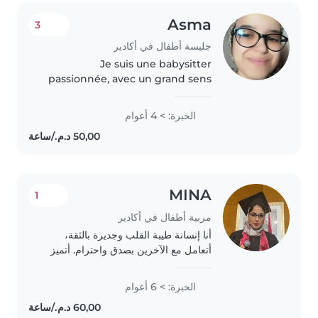
Asma
3
جليسة أطفال في أكادير
Je suis une babysitter
passionnée, avec un grand sens
des responsabilités. Bien que je
n'aie pas encore d'expérience
الخبرة: > 4 أعوام
professionnelle, j'adore travailler
avec les enfants et j'ai
développé..
MINA
1
مربية أطفال في أكادير
أنا إنسانة طيبة القلب وجديرة بالثقة،
أتعامل مع الآخرين بصدق واحترام. أتميز
بروح الإبداع وأحب أن أقدم أفكارًا جديدة
ومفيدة في كل ما أقوم به. كما أنني أحب
الخبرة: > 6 أعوام
العمل مع الأطفال، لأنني أجد..