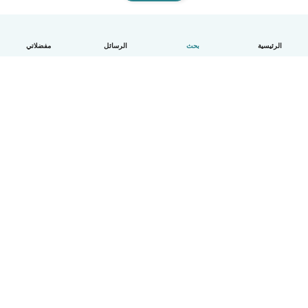
الرئيسية
بحث
الرسائل
مفضلاتي
العربية
آلية العمل
مساعدة
الشروط و الخصوصية
الأسعار
تفاصيل الشركة
Babysits للشركات
معايير المجتمع
© Babysits B.V.