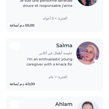
Je suis une personne sérieuse
douce et responsable j'aime
beaucoup m'occuper des
enfants et j'ai l'habitude de
الخبرة: > 5 أعوام
prendre soin d'eux avec
patience et attention je peux
aider pour les..
Salma
جليسة أطفال في أكادير
I'm an enthusiastic young
caregiver with a knack for
creativity—whether through
drawing, music, or fun crafts—
الخبرة: < عام
perfect for toddlers and
preschoolers. Fluent in Arabic
and French, I..
Ahlam