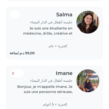
Salma
جليسة أطفال في الدار البيضاء
Je suis une étudiante en
médecine, drôle, créative et
responsable, cherchant à garder
des enfants. Je parle anglais,
الخبرة: < عام
arabe et français et j'ai de
l'expérience avec les bébés, les
enfants..
Imane
2
جليسة أطفال في الدار البيضاء
Bonjour, je m'appelle Imane. Je
suis une personne sérieuse,
calme et responsable. J'aime
beaucoup les enfants et je sais
الخبرة: > 5 أعوام
m'occuper d'eux avec patience,