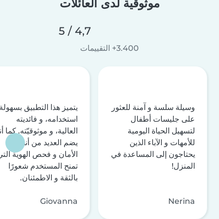
موثوقية لدى العائلات
4,7 / 5
3.400+ التقييمات
وسيلة سلسة و آمنة للعثور
يتميز هذا التطبيق بسهولة
على جليسات أطفال
استخدامه، و فائديته
لتسهيل الحياة اليومية
العالية، و موثوقيّته. كما أن
للأمهات و الآباء الذين
يضم العديد من أنظمة
يحتاجون إلى المساعدة في
الأمان و فحص الهوية التي
المنزل!
تمنح المستخدم شعورًا
بالثقة و الاطمئنان.
Giovanna
Nerina