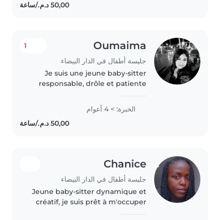
attention et douceur. J'ai
également..
Oumaima
1
جليسة أطفال في الدار البيضاء
Je suis une jeune baby-sitter
responsable, drôle et patiente
avec 4 ans d'expérience avec les
bébés, les tout-petits, les écoliers
الخبرة: > 4 أعوام
et les adolescents. Je suis
certifiée en premiers..
Chanice
جليسة أطفال في الدار البيضاء
Jeune baby-sitter dynamique et
créatif, je suis prêt à m'occuper
de vos enfants avec