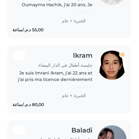
Oumayma Hachik, j'ai 20 ans. Je
suis étudiante en droit privé et
j'ai une expérience de 4 mois en
الخبرة: < عام
tant qu'animatrice en crèche à
Fès. > Je sais m'occuper des..
Ikram
جليسة أطفال في الدار البيضاء
Je suis Imrani Ikram, j'ai 22 ans et
j'ai pris ma licence dernièrement
en enseignement secondaire
option anglais. Je attentive,
الخبرة: > عام
calme, patiente et creative. Je
trouve que je peux toujours..
Baladi