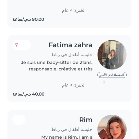
attentive. J'aime m'occuper des
enfants et veiller à leur sécurité
الخبرة: > عام
et leur bien-être. Je sais être
douce tout en restant sérieuse.
Je..
Fatima zahra
7
جليسة أطفال في رباط
Je suis une baby-sitter de 21ans,
responsable, créative et très
patiente. Avec plus de 4 ans
المفضلة لدى الأسر
d'expérience auprès d'enfants
(1)
الخبرة: > عام
de tous âges (bébés, tout-petits,
préscolaires, écoliers..
Rim
جليسة أطفال في رباط
My name is Rim, I am a