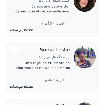
جليسة أطفال في رباط
Je suis une baby-sitter
dynamique et responsable avec
4 ans d'expérience avec les
enfants de tous âges, ainsi
الخبرة: > 3 أعوام
qu'une expérience dans un
centre ludo pédagogique. Je
parle couramment..
Sonia Leslie
جليسة أطفال في رباط
Je suis jeune étudiante en
pharmacie et nouvelle au Maroc
.Je recherche un job à temps
partiel. Je suis attentive,
الخبرة: > عامين
responsable, drôle, j'adore les
enfants et j'ai une expérience
avec..