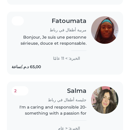
la..
Fatoumata
مربية أطفال في رباط
Bonjour, Je suis une personne
sérieuse, douce et responsable.
J'aime m'occuper des enfants et
veiller à leur bien-être. Je suis
الخبرة: > 11 عامًا
patiente et attentive, et je fais
toujours de mon mieux..
Salma
2
جليسة أطفال في رباط
I'm a caring and responsible 20-
something with a passion for
working with children. I've
completed my Bachelor's
الخبرة: < عام