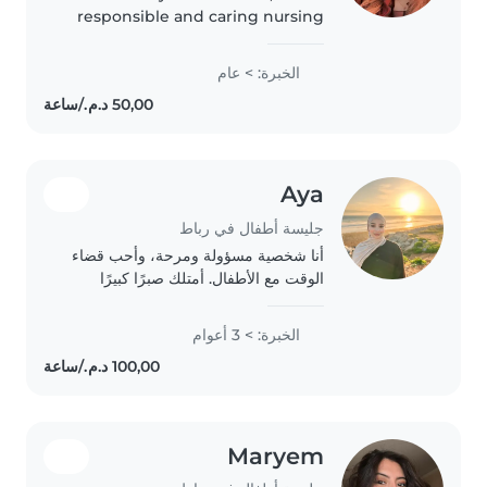
responsible and caring nursing
student with a strong love for
children. Through my studies
الخبرة: > عام
and clinical training, I have
developed basic healthcare
skills, attention..
Aya
جليسة أطفال في رباط
أنا شخصية مسؤولة ومرحة، وأحب قضاء
الوقت مع الأطفال. أمتلك صبرًا كبيرًا
وأستمتع بالإبداع معهم في أنشطة ممتعة
وآمنة، مثل الرسم والألعاب التربوية.
الخبرة: > 3 أعوام
سلامتهم وسعادتهم هي أولويتي القصوى،
وأحرص..
Maryem