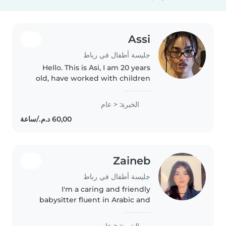
Assi
جليسة أطفال في رباط
Hello. This is Asi, I am 20 years
old, have worked with children
of all ages and disabilities. I am
currently a student pursuing my
الخبرة: < عام
bachelors degree in Al
akhawayn university. Would..
Zaineb
جليسة أطفال في رباط
I'm a caring and friendly
babysitter fluent in Arabic and
English. I enjoy reading to
children, sharing languages, and
الخبرة: < عام