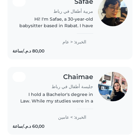
Safae
مربية أطفال في رباط
Hi! I'm Safae, a 30-year-old
babysitter based in Rabat. I have
experience caring for children
aged 18 months to 6 years
الخبرة: < عام
through my role as an Art
Therapy Assistant, where I
organized..
Chaimae
جليسة أطفال في رباط
I hold a Bachelor's degree in
Law. While my studies were in a
different field, I have valuable
childcare experience from
الخبرة: > عامين
helping raise my two younger
siblings as the oldest in my
family...