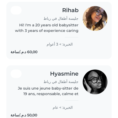
Rihab
جليسة أطفال في رباط
Hi! I'm a 20 years old babysitter
with 3 years of experience caring
for toddlers, babies, and
teenagers. I'm comfortable with
الخبرة: > 3 أعوام
pets, cooking, chores, and
helping with homework. I can..
Hyasmine
جليسة أطفال في رباط
Je suis une jeune baby-sitter de
19 ans, responsable, calme et
amicale. J'ai beaucoup
d'expérience avec les enfants de
الخبرة: > عام
tous âges, des bébés aux
écoliers. Je suis passionnée par