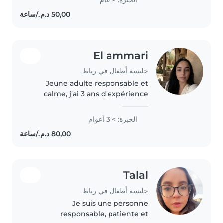
filling days with music and
games. I'm comfortable and
loving..
El ammari
جليسة أطفال في رباط
Jeune adulte responsable et
calme, j'ai 3 ans d'expérience
avec des enfants d'âge
préscolaire et scolaire, y compris
الخبرة: > 3 أعوام
des profils à développement
atypique. Créative avec des
aptitudes..
Talal
جليسة أطفال في رباط
Je suis une personne
responsable, patiente et