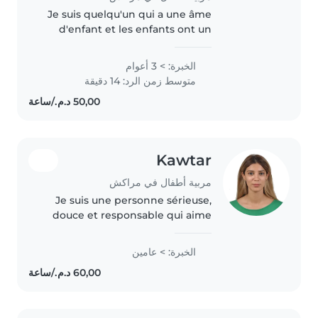
Je suis quelqu'un qui a une âme
d'enfant et les enfants ont un
don pour le sentir, ils sont
naturellement attirés par
الخبرة: > 3 أعوام
moi.Cela me permet de créer
متوسط زمن الرد: 14 دقيقة
des liens forts et authentiques
avec..
Kawtar
مربية أطفال في مراكش
Je suis une personne sérieuse,
douce et responsable qui aime
beaucoup les enfants. Je parle
arabe, français et anglais, et je
الخبرة: > عامين
propose des services de garde
d'enfants à Marrakech dans..