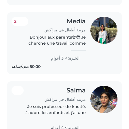
responsable,..
Media
2
مربية أطفال في مراكش
Bonjour aux parents🌸😍 Je
cherche une travail comme
nounou non couchante à temps
partiel sur suis une nounou
الخبرة: > 3 أعوام
sérieuse, patiente et de
confiance, à la recherche de
bout d'choux à garder..
Salma
مربية أطفال في مراكش
Je suis professeur de karaté.
J'adore les enfants et j'ai une
excellente expérience avec eux.
Je leur apporte toute l'affection
الخبرة: > 4 أعوام