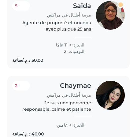
Saida
5
مربية أطفال في مراكش
Agente de propreté et nounou
avec plus que 25 ans
d’expérience. je souhaite mettre
mes compétences et mon
الخبرة: > 11 عامًا
savoir-faire à votre disposition.
التوصيات: 2
J’ai toujours été passionnée par
le monde..
Chaymae
2
مربية أطفال في مراكش
Je suis une personne
responsable, calme et patiente
J'aime beaucoup m'occuper des
enfants et je sais créer une
الخبرة: > عامين
ambiance sûre et agréable pour
eux J'ai de l'expérience avec les