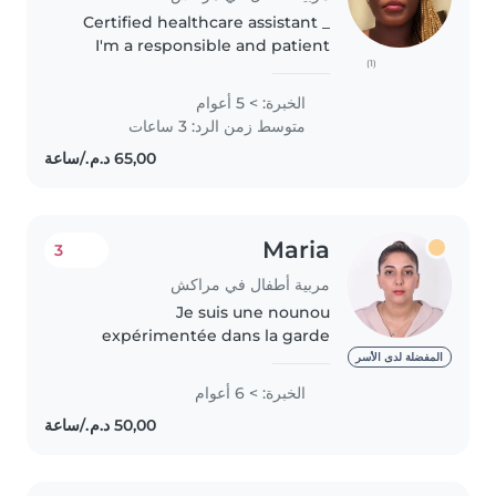
Certified healthcare assistant _
I'm a responsible and patient
(1)
nanny in my mid-30s, I have 5+
years of experience caring for
الخبرة: > 5 أعوام
children of all ages, from babies
متوسط زمن الرد: 3 ساعات
to teenagers. I'm skilled..
Maria
3
مربية أطفال في مراكش
Je suis une nounou
expérimentée dans la garde
d'enfants de tous âges, des
المفضلة لدى الأسر
bébés aux adolescents. Avec 6
الخبرة: > 6 أعوام
ans d'expérience, je suis
responsable, patiente et amicale.
Je parle couramment..