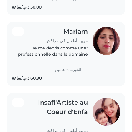
dont ils ont besoin. J'espère être
à la hauteur de vos..
Mariam
مربية أطفال في مراكش
"Je me décris comme une
professionnelle dans le domaine
de la garde d'enfants. Je suis une
personne responsable et
الخبرة: > عامين
patiente, et je veille à offrir un
environnement sûr et
confortable..
Insafl'Artiste au
Coeur d'Enfa
مربية أطفال في مراكش