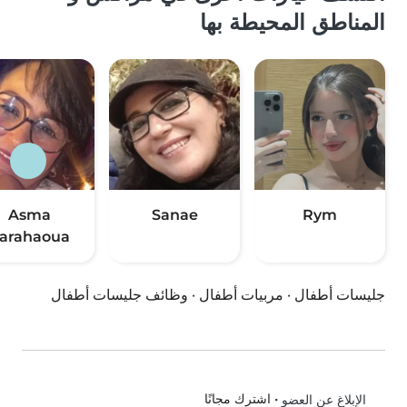
المناطق المحيطة بها
Asma
Sanae
Rym
arahaoua
جليسات أطفال
·
مربيات أطفال
·
وظائف جليسات أطفال
•
اشترك مجانًا
الإبلاغ عن العضو