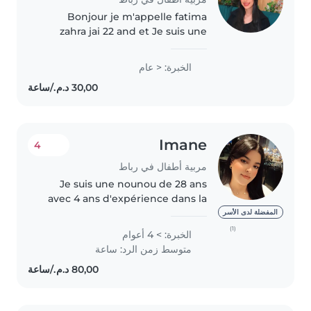
Bonjour je m'appelle fatima
zahra jai 22 and et Je suis une
personne sérieuse, patiente et
responsable. J'aime m'occuper
الخبرة: < عام
des enfants et veiller à leur bien-
être. Je peux jouer avec..
Imane
4
مربية أطفال في رباط
Je suis une nounou de 28 ans
avec 4 ans d'expérience dans la
garde d'enfants de tous âges,
المفضلة لدى الأسر
des bébés aux enfants d'âge
(1)
الخبرة: > 4 أعوام
scolaire. Je suis à l'aise avec une
متوسط زمن الرد: ساعة
variété de tâches, comme..