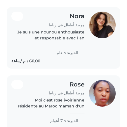
Nora
مربية أطفال في رباط
Je suis une nounou enthousiaste
et responsable avec 1 an
d'expérience auprès des bébés,
tout-petits, préscolaires et
الخبرة: > عام
écoliers. Certifiée en premiers
secours, je suis à l'aise avec..
Rose
مربية أطفال في رباط
Moi c'est rose ivoirienne
résidente au Maroc maman d'un
petit garçon dynamique
attentive responsable
الخبرة: > 7 أعوام