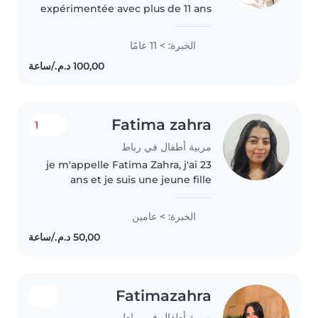
expérimentée avec plus de 11 ans
d'expérience, spécialisée dans
les enfants d'âge préscolaire, y
الخبرة: > 11 عامًا
compris ceux avec des besoins
particuliers comme l'autisme.
Parlant..
Fatima zahra
1
مربية أطفال في رباط
je m'appelle Fatima Zahra, j'ai 23
ans et je suis une jeune fille
sérieuse, calme et responsable.
j'aime beaucoup les enfants et
الخبرة: > عامين
j'ai une personnalité douce et
patiente. les enfants..
Fatimazahra
مربية أطفال في رباط