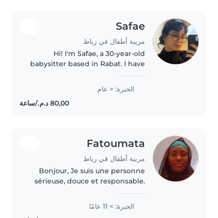
Safae
مربية أطفال في رباط
Hi! I'm Safae, a 30-year-old
babysitter based in Rabat. I have
experience caring for children
aged 18 months to 6 years
الخبرة: < عام
through my role as an Art
Therapy Assistant, where I
organized..
Fatoumata
مربية أطفال في رباط
Bonjour, Je suis une personne
sérieuse, douce et responsable.
J'aime m'occuper des enfants et
veiller à leur bien-être. Je suis
الخبرة: > 11 عامًا
patiente et attentive, et je fais