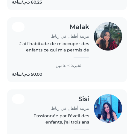
Malak
مربية أطفال في رباط
J'ai l'habitude de m'occuper des
enfants ce qui m'a permis de
développer mon sens des
responsabilités, ma patience et
الخبرة: > عامين
mon attention envers les
enfants. J'aime jouer avec eux,
les aider..
Sisi
مربية أطفال في رباط
Passionnée par l'éveil des
enfants, j'ai trois ans
d'expérience avec les tout-petits,