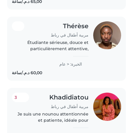
toujours de mon mieux..
Thérèse
مربية أطفال في رباط
Étudiante sérieuse, douce et
particulièrement attentive,
dotée d'une excellente aisance
relationnelle et d'un sens aigu
الخبرة: < عام
des responsabilités. Passionnée
par l'univers de la petite
enfance,..
Khadidiatou
3
مربية أطفال في رباط
Je suis une nounou attentionnée
et patiente, idéale pour
s'occuper de vos enfants. Je
parle couramment français et