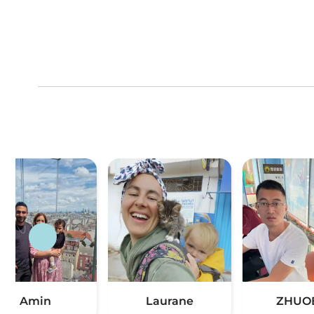
Amin
Laurane
ZHUO