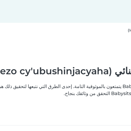
Icyemezo)
نسعى جاهدين لتعزيز ثقتكم بأن جميع مستخدمي منصة Babysits يتمتعون بالموثوقية التامة. إحدى الطرق ال