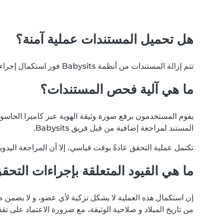
هل تحميل المستندات عملية آمنة؟
تتم إزالة المستندات من أنظمة Babysits فور استكمال إجراءات التحقق. نلتزم بخصوصية بياناتك، و لن يتم تداول مستنداتك مع أي أطراف خارجية أو مستخدمين آخرين لأي سبب.
ما هي آلية فحص المستندات؟
يقوم المستخدمون برفع صورة وثيقة الهوية عبر كاميرا الحاسوب أ
المستند لمراجعة إضافية من قبل فريق Babysits.
تكتمل عملية التحقق عادةً بوقت قياسي، إلا أن المراجعة اليدو
ما هي القيود المتعلقة بإجراءات التحق
إن استكمال هذه العملية لا يشكل تزكية لأي عضو، و لا يضمن ص
من تاريخ الميلاد و صلاحية الوثيقة، مع ضرورة الاعتماد على تق