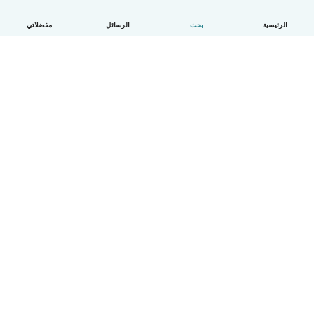
الرئيسية
بحث
الرسائل
مفضلاتي
العربية
آلية العمل
مساعدة
الشروط و الخصوصية
الأسعار
تفاصيل الشركة
Babysits للشركات
معايير المجتمع
© Babysits B.V.