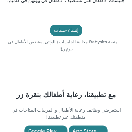
جليسات الأطفال التي تستضيف الأطفال في بيوتهن في كلميم.
إنشاء حساب
منصة Babysits مجانية للجليسات (اللواتي يستضفن الأطفال في
بيوتهن)!
مع تطبيقنا، رعاية أطفالك بنقرة زر
استعرضي وظائف رعاية الأطفال و المربيات المتاحات في
منطقتك عبر تطبيقنا!
Google Play
App Store