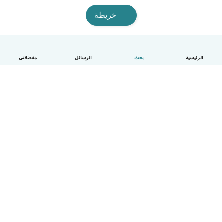
خريطة
الرئيسية
بحث
الرسائل
مفضلاتي
العربية
آلية العمل
مساعدة
الشروط و الخصوصية
الأسعار
تفاصيل الشركة
Babysits للشركات
معايير المجتمع
© Babysits B.V.