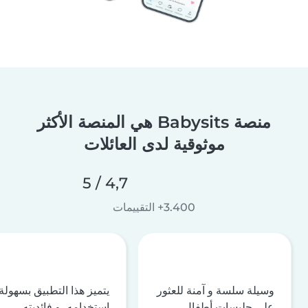
منصة Babysits هي المنصة الأكثر
موثوقية لدى العائلات
4,7 / 5
3.400+ التقييمات
وسيلة سلسة و آمنة للعثور
يتميز هذا التطبيق بسهولة
على جليسات أطفال
استخدامه، و فائديته