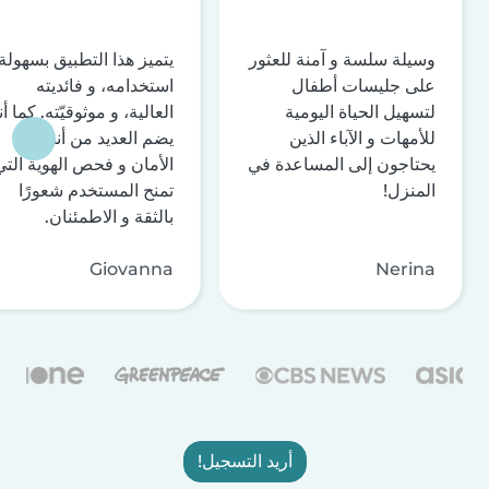
وسيلة سلسة و آمنة للعثور
يتميز هذا التطبيق بسهولة
على جليسات أطفال
استخدامه، و فائديته
لتسهيل الحياة اليومية
العالية، و موثوقيّته. كما أن
للأمهات و الآباء الذين
يضم العديد من أنظمة
يحتاجون إلى المساعدة في
الأمان و فحص الهوية التي
المنزل!
تمنح المستخدم شعورًا
بالثقة و الاطمئنان.
Giovanna
Nerina
أريد التسجيل!