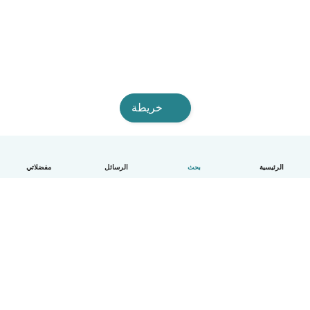
خريطة
الرئيسية
بحث
الرسائل
مفضلاتي
العربية
آلية العمل
مساعدة
الشروط و الخصوصية
الأسعار
تفاصيل الشركة
Babysits للشركات
معايير المجتمع