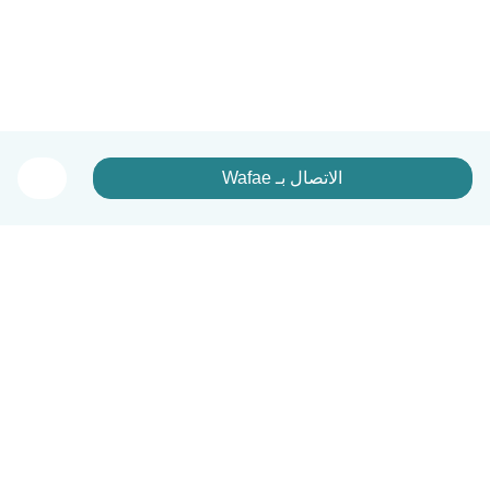
الاتصال بـ Wafae
العربية
آلية العمل
مساعدة
الشروط و الخصوصية
الأسعار
تفاصيل الشركة
Babysits للشركات
معايير المجتمع