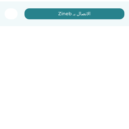
الاتصال بـ Zineb
العربية
آلية العمل
مساعدة
الشروط و الخصوصية
الأسعار
تفاصيل الشركة
Babysits للشركات
معايير المجتمع