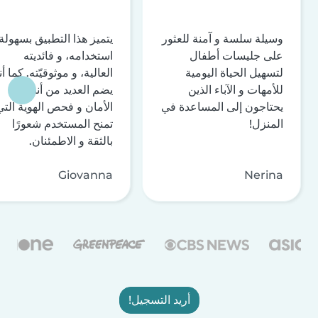
وسيلة سلسة و آمنة للعثور
يتميز هذا التطبيق بسهولة
على جليسات أطفال
استخدامه، و فائديته
لتسهيل الحياة اليومية
العالية، و موثوقيّته. كما أن
للأمهات و الآباء الذين
يضم العديد من أنظمة
يحتاجون إلى المساعدة في
الأمان و فحص الهوية التي
المنزل!
تمنح المستخدم شعورًا
بالثقة و الاطمئنان.
Giovanna
Nerina
أريد التسجيل!