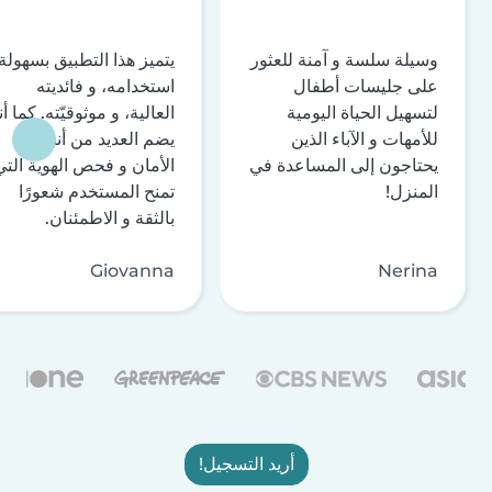
وسيلة سلسة و آمنة للعثور
يتميز هذا التطبيق بسهولة
على جليسات أطفال
استخدامه، و فائديته
لتسهيل الحياة اليومية
العالية، و موثوقيّته. كما أن
للأمهات و الآباء الذين
يضم العديد من أنظمة
يحتاجون إلى المساعدة في
الأمان و فحص الهوية التي
المنزل!
تمنح المستخدم شعورًا
بالثقة و الاطمئنان.
Giovanna
Nerina
أريد التسجيل!