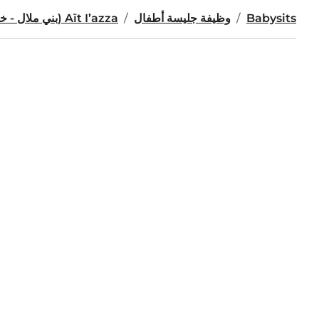
Babysits
وظيفة جليسة أطفال
Aït I’azza (بني ملال - خنيفرة)