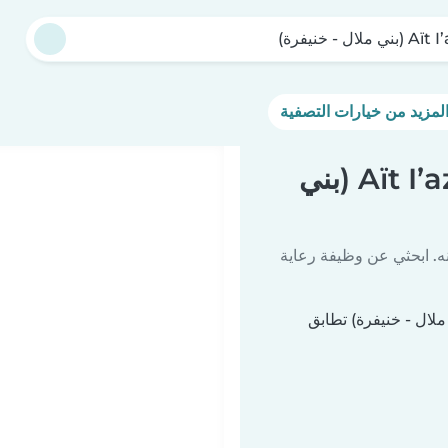
ي ملال - خنيفرة)
فرص عمل جليسات أطفال في Aït I’azza (بني
ه. ابحثي عن وظيفة رعاية
أي وظائف لجليسات أطفال في Aït I’azza (بني ملال - خنيفرة) تطابق