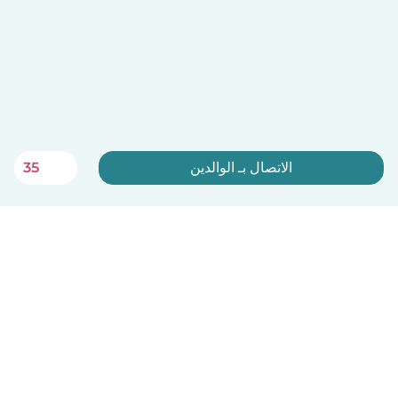
الاتصال بـ الوالدين
35
اشترك الآن
منصة Babysits مجانية لجليسات الأطفال!
العربية