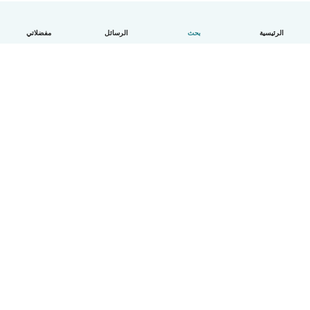
الرئيسية
بحث
الرسائل
مفضلاتي
العربية
آلية العمل
مساعدة
الشروط و الخصوصية
الأسعار
تفاصيل الشركة
Babysits للشركات
معايير المجتمع
© Babysits B.V.