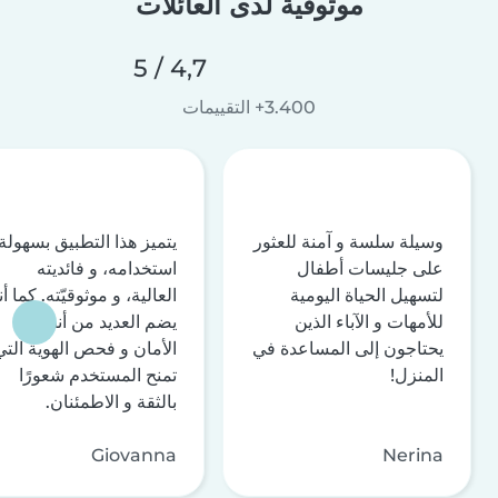
موثوقية لدى العائلات
4,7 / 5
3.400+ التقييمات
وسيلة سلسة و آمنة للعثور
يتميز هذا التطبيق بسهولة
على جليسات أطفال
استخدامه، و فائديته
لتسهيل الحياة اليومية
العالية، و موثوقيّته. كما أن
للأمهات و الآباء الذين
يضم العديد من أنظمة
يحتاجون إلى المساعدة في
الأمان و فحص الهوية التي
المنزل!
تمنح المستخدم شعورًا
بالثقة و الاطمئنان.
Giovanna
Nerina