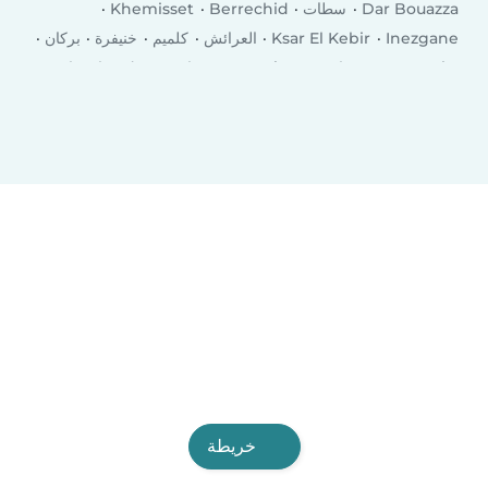
Dar Bouazza
سطات
Berrechid
Khemisset
Inezgane
Ksar El Kebir
العرائش
كلميم
خنيفرة
بركان
Taourirt
Bouskoura
وادي زم
El Kelaa des Srarhna
الرشيدية‎
خريطة