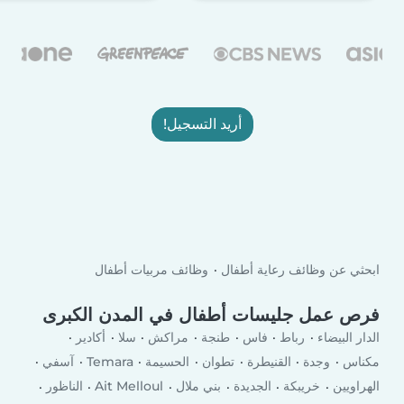
أريد التسجيل!
ابحثي عن وظائف رعاية أطفال
وظائف مربيات أطفال
فرص عمل جليسات أطفال في المدن الكبرى
الدار البيضاء
رباط
فاس
طنجة
مراكش
سلا
أكادير
مكناس
وجدة
القنيطرة
تطوان
الحسيمة
Temara
آسفي
الهراويين
خريبكة
الجديدة
بني ملال
Ait Melloul
الناظور