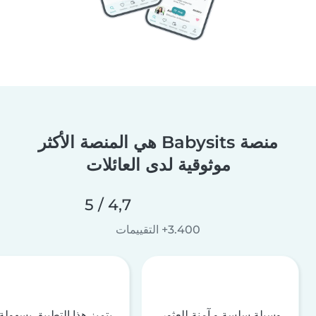
منصة Babysits هي المنصة الأكثر
موثوقية لدى العائلات
4,7 / 5
3.400+ التقييمات
وسيلة سلسة و آمنة للعثور
يتميز هذا التطبيق بسهولة