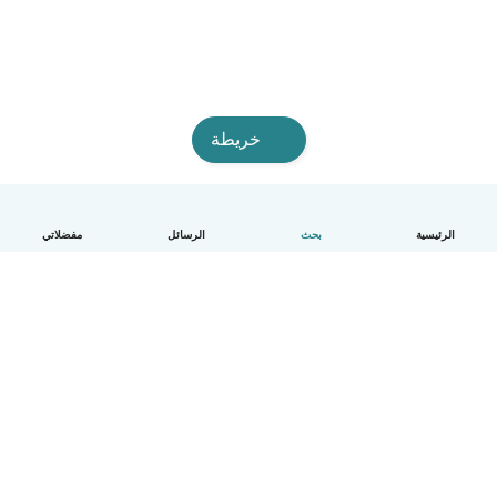
خريطة
الرئيسية
بحث
الرسائل
مفضلاتي
العربية
آلية العمل
مساعدة
الشروط و الخصوصية
الأسعار
تفاصيل الشركة
Babysits للشركات
معايير المجتمع