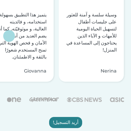
وسيلة سلسة و آمنة للعثور
يتميز هذا التطبيق بسهولة
على جليسات أطفال
استخدامه، و فائديته
لتسهيل الحياة اليومية
العالية، و موثوقيّته. كما أن
للأمهات و الآباء الذين
يضم العديد من أنظمة
يحتاجون إلى المساعدة في
الأمان و فحص الهوية التي
المنزل!
تمنح المستخدم شعورًا
بالثقة و الاطمئنان.
Giovanna
Nerina
أريد التسجيل!