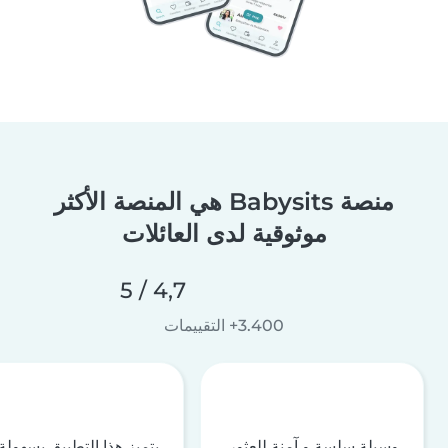
منصة Babysits هي المنصة الأكثر
موثوقية لدى العائلات
4,7 / 5
3.400+ التقييمات
وسيلة سلسة و آمنة للعثور
يتميز هذا التطبيق بسهولة