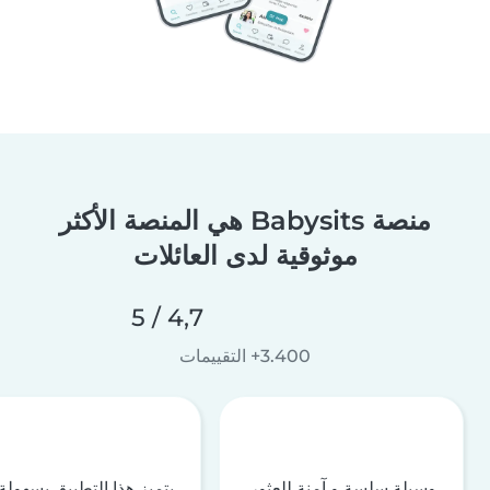
منصة Babysits هي المنصة الأكثر
موثوقية لدى العائلات
4,7 / 5
3.400+ التقييمات
وسيلة سلسة و آمنة للعثور
يتميز هذا التطبيق بسهولة