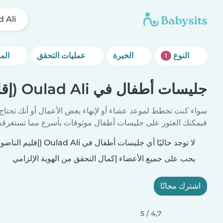
Oulad Ali (إ
النوع
الخبرة
عمليات التحقق
المزيد من خيارات التصفية
1
جليسات أطفال في Oulad Ali (إقليم الناضور)
سواء كنت تخطط لموعد عشاء أو لإنهاء بعض الأعمال أو أنك تحتاج
فيمكنك العثور على جليسات أطفال موثوقات بأسرع مما تستغرقه 
لا توجد حاليًا أي جليسات أطفال في Oulad Ali (إقليم الناضور) تطابق معايير بحثك.
يجب على جميع الأعضاء إكمال التحقق من الهوية الإلزامي
اشترك مجانًا
4,7 / 5