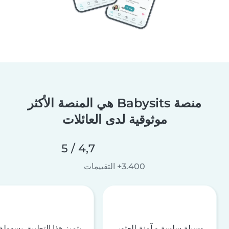
منصة Babysits هي المنصة الأكثر
موثوقية لدى العائلات
4,7 / 5
3.400+ التقييمات
وسيلة سلسة و آمنة للعثور
يتميز هذا التطبيق بسهولة