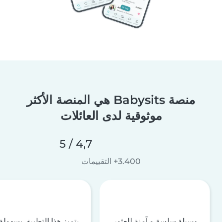
منصة Babysits هي المنصة الأكثر
موثوقية لدى العائلات
4,7 / 5
3.400+ التقييمات
وسيلة سلسة و آمنة للعثور
يتميز هذا التطبيق بسهولة