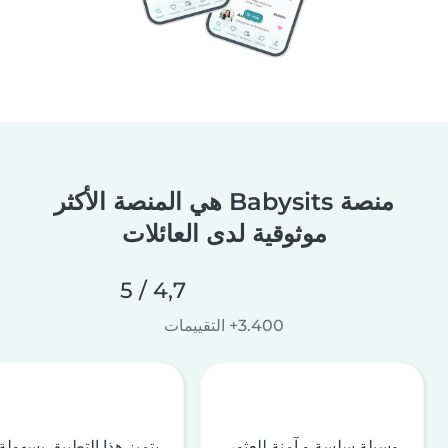
منصة Babysits هي المنصة الأكثر
موثوقية لدى العائلات
4,7 / 5
3.400+ التقييمات
وسيلة سلسة و آمنة للعثور
يتميز هذا التطبيق بسهولة