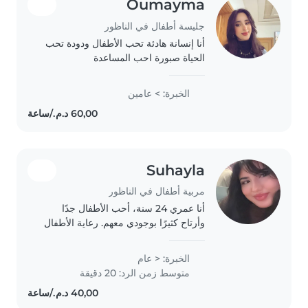
Oumayma
جليسة أطفال في الناظور
أنا إنسانة هادئة تحب الأطفال ودودة تحب
الحياة صبورة احب المساعدة
الخبرة: > عامين
Suhayla
مربية أطفال في الناظور
أنا عمري 24 سنة، أحب الأطفال جدًا
وأرتاح كثيرًا بوجودي معهم. رعاية الأطفال
بالنسبة لي ليست مجرد مهنة أو عمل، بل
شيء أحبه من قلبي وأستمتع به. أتعامل
الخبرة: < عام
مع الأطفال بحنان وصبر، أحب اللعب
متوسط زمن الرد: 20 دقيقة
معهم..