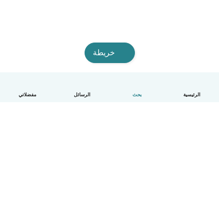
خريطة
الرئيسية
بحث
الرسائل
مفضلاتي
العربية
آلية العمل
مساعدة
الشروط و الخصوصية
الأسعار
تفاصيل الشركة
Babysits للشركات
معايير المجتمع