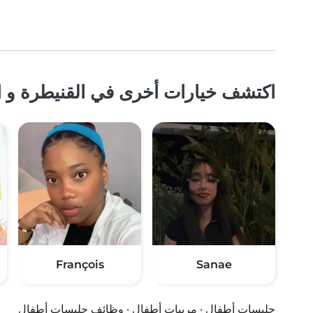
اكتشف خيارات أخرى في القنيطرة و ا
François
Sanae
جليسات أطفال
·
مربيات أطفال
·
وظائف جليسات أطفال