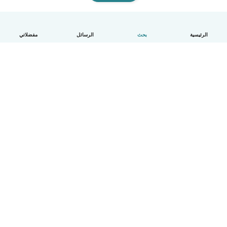
الرئيسية
بحث
الرسائل
مفضلاتي
العربية
آلية العمل
مساعدة
الشروط و الخصوصية
الأسعار
تفاصيل الشركة
Babysits للشركات
معايير المجتمع
© Babysits B.V.