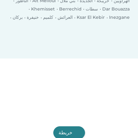
الهراويين
خريبكة
الجديدة
بني ملال
Ait Melloul
الناظور
Dar Bouazza
سطات
Berrechid
Khemisset
Inezgane
Ksar El Kebir
العرائش
كلميم
خنيفرة
بركان
Taourirt
Bouskoura
وادي زم
El Kelaa des Srarhna
الرشيدية‎
خريطة