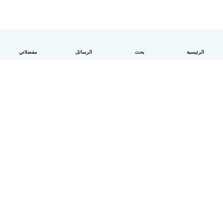
الرئيسية
بحث
الرسائل
مفضلاتي
العربية
آلية العمل
مساعدة
الشروط و الخصوصية
الأسعار
تفاصيل الشركة
Babysits للشركات
معايير المجتمع