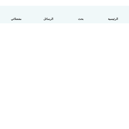
الرئيسية
بحث
الرسائل
مفضلاتي
العربية
آلية العمل
مساعدة
الشروط و الخصوصية
الأسعار
تفاصيل الشركة
Babysits للشركات
معايير المجتمع
© Babysits B.V.