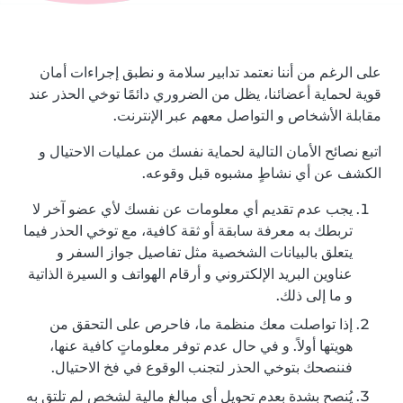
على الرغم من أننا نعتمد تدابير سلامة و نطبق إجراءات أمان
قوية لحماية أعضائنا، يظل من الضروري دائمًا توخي الحذر عند
مقابلة الأشخاص و التواصل معهم عبر الإنترنت.
اتبع نصائح الأمان التالية لحماية نفسك من عمليات الاحتيال و
الكشف عن أي نشاطٍ مشبوه قبل وقوعه.
يجب عدم تقديم أي معلومات عن نفسك لأي عضو آخر لا
تربطك به معرفة سابقة أو ثقة كافية، مع توخي الحذر فيما
يتعلق بالبيانات الشخصية مثل تفاصيل جواز السفر و
عناوين البريد الإلكتروني و أرقام الهواتف و السيرة الذاتية
و ما إلى ذلك.
إذا تواصلت معك منظمة ما، فاحرص على التحقق من
هويتها أولاً. و في حال عدم توفر معلوماتٍ كافية عنها،
فننصحك بتوخي الحذر لتجنب الوقوع في فخ الاحتيال.
يُنصح بشدة بعدم تحويل أي مبالغ مالية لشخص لم تلتقِ به