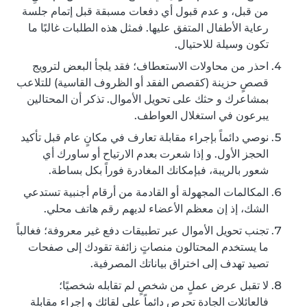
من قبل، و عدم قبول أي دفعات مسبقة قبل إتمام جلسة
رعاية الأطفال المتفق عليها. فمثل هذه الطلبات غالبًا ما
تكون وسيلة للاحتيال.
احذر من محاولات الاستعطاف؛ فقد يلجأ البعض لترويج
قصصٍ حزينة (كقصص الفقد أو الظروف القاسية) للتلاعب
بمشاعرك و حثك على تحويل الأموال. تذكر أن المحتالين
يبرعون في استغلال العواطف.
نوصي دائماً بإجراء مقابلة تعارف في مكانٍ عام قبل تأكيد
الحجز الأول. و إذا شعرت بعدم الارتياح أو ساورك أي
شعور بالريبة، فبإمكانك المغادرة فوراً بكل بساطة.
المكالمات المجهولة أو القادمة من أرقام أجنبية تستدعي
الشك، إذ إن معظم الأعضاء لديهم رقم هاتف محلي.
تجنب تحويل الأموال عبر تطبيقات دفع غير معروفة؛ فغالباً
ما يستخدم المحتالون منصاتٍ زائفة تقودك إلى صفحات
تصيد تهدف إلى اختراق بياناتك المصرفية.
لا تقبل عرض عملٍ من شخصٍ لم تقابله شخصيًا؛
فالعائلات الجادة تحرص دائماً على لقائك و إجراء مقابلة