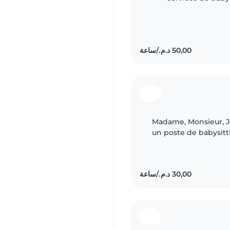
bonne humeur. J'aime beaucoup m'occuper des enfants
Madame, Monsieur, J
un poste de babysit
enfants et passer d