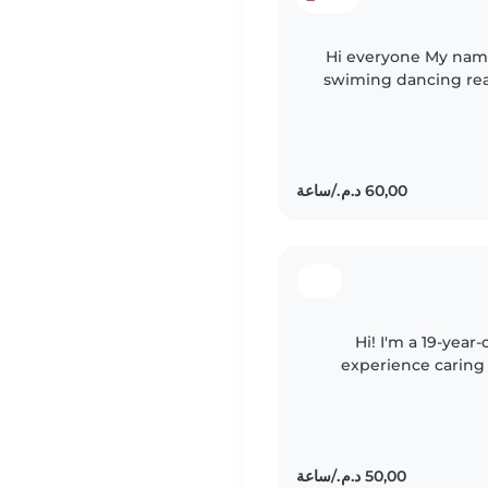
Hi everyone My name
swiming dancing reading 
that my best time i
Hi! I'm a 19-year
experience caring 
aunt to five wonderful