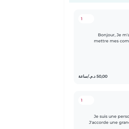
1
Bonjour, Je m'a
mettre mes comp
pour la garde de 
1
Je suis une pers
J'accorde une grand
être et au respect d