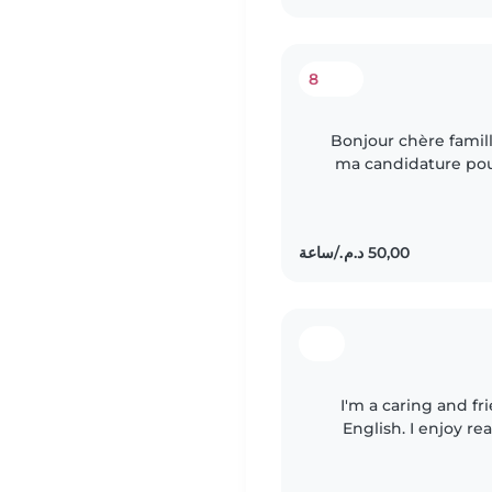
8
Bonjour chère famil
ma candidature pou
vos enfants je suis
I'm a caring and fr
English. I enjoy re
and filling days w