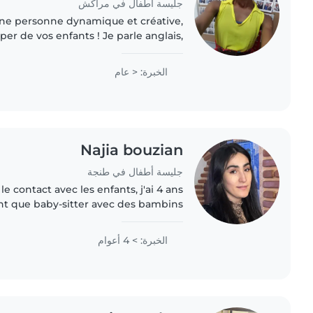
جليسة أطفال في مراكش
une personne dynamique et créative,
per de vos enfants ! Je parle anglais,
ais, ce qui peut être un plus pour les
activités éducatives...
الخبرة: < عام
Najia bouzian
جليسة أطفال في طنجة
e contact avec les enfants, j'ai 4 ans
nt que baby-sitter avec des bambins
e, je parle fluide l'arabe ainsi que le
français...
الخبرة: > 4 أعوام