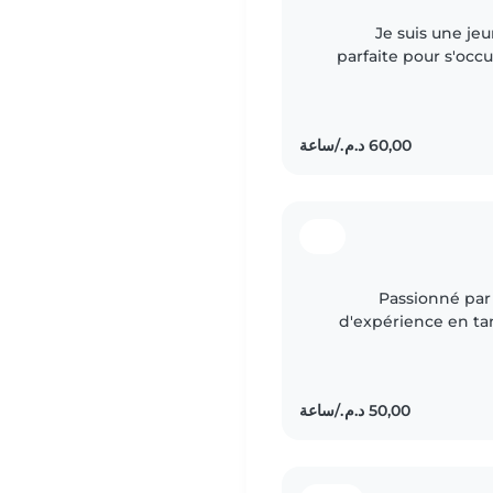
Je suis une je
parfaite pour s'occu
arabe et franç
Passionné par l
d'expérience en ta
de tous âges. Polyglott