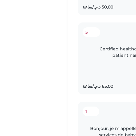
5
Certified health
patient na
experience caring fo
1
Bonjour, je m'appelle
services de babys