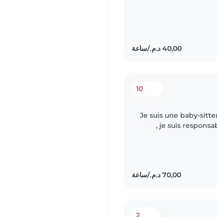
10
Je suis une baby-sitter
, je suis responsa
couramment l'angl
2